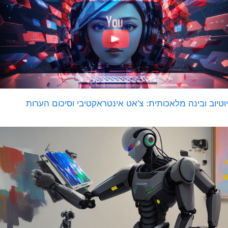
וטיוב ובינה מלאכותית: צ'אט אינטראקטיבי וסיכום הערות