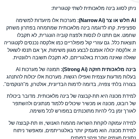
ניתן לסווג בינה מלאכותית לשתי קטגוריות:
AI
חלש או צר (
Narrow Ai
):
מערכות אלו מיועדות למשימה
ספציפית. קחו לדוגמה בינה מלאכותית שמתמחה בפתרון משחק
שחמט. אם תתנו לו לנסות ולפצח קוביה הונגרית, לא תקבלו
תוצאות כלל.
גם עוזרי קול פופולריים כמו אלקסה נכנסים לקטגוריה
זו. אלקסה יכולה אומנם לבצע מגוון משימות, אך אם תנסו לשאול
שאלה שאינה מוכרת באלגוריתם, לא תקבלו תשובה רלוונטית.
בינה מלאכותית חזקה (
Strong Ai
):
תמונה של מערכות AI
בעלות מודעות עצמית ואפילו רגשות. מערכות אלו יכולות להתנהג
בצורה בלתי צפויה, בדומה לדמות הבדיונית, אולטרון, מ"הנוקמים".
למידת מכונה היא תת-קבוצה של בינה מלאכותית. מדובר ביכולת
של רובוט, מכונה או מכשיר שיכולים ללמוד מנתונים ולהשתפר
לאורך זמן בלי להיות מתוכנתים במפורש לכל משימה.
למידה עמוקה לוקחת השראה מהמוח האנושי, וזו תת-קבוצה של
למידת מכונה. הוא מעמיק יותר באלגוריתמים, ומאפשר ניתוח
נתונים מעמיק יותר וזיהוי דפוסים.